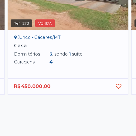
Ref.:
273
VENDA
Junco - Cáceres/MT
Casa
Dormitórios
3
, sendo
1
suíte
Garagens
4
R$450.000,00