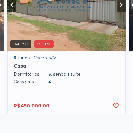
Ref.:
273
VENDA
Junco - Cáceres/MT
Casa
Dormitórios
3
, sendo
1
suíte
Garagens
4
R$450.000,00