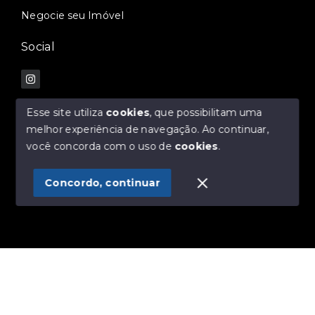
Negocie seu Imóvel
Social
Esse site utiliza
cookies
, que possibilitam uma
melhor experiência de navegação.
Ao continuar,
© Copyright 2026 - MKF IMOBILIÁRIA E
você concorda com o uso de
cookies
.
CONSTRUTORA - Todos os direitos reservados
Concordo, continuar
SITE PARA IMOBILIARIA
Início
Histórico
Favoritos