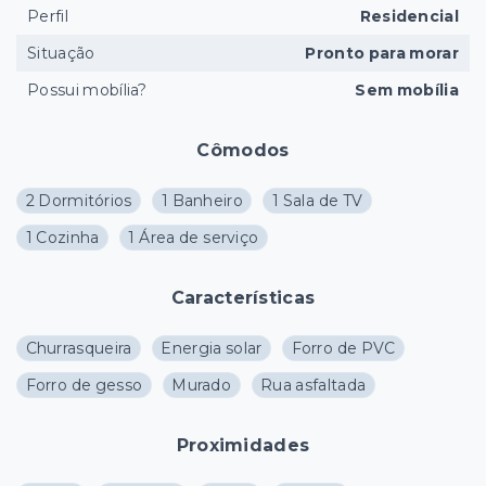
Perfil
Residencial
Situação
Pronto para morar
Possui mobília?
Sem mobília
Cômodos
2 Dormitórios
1 Banheiro
1 Sala de TV
1 Cozinha
1 Área de serviço
Características
Churrasqueira
Energia solar
Forro de PVC
Forro de gesso
Murado
Rua asfaltada
Proximidades