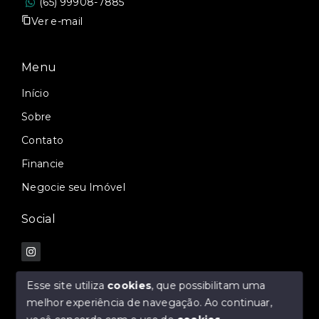
(65) 99908-7885
Ver e-mail
Menu
Início
Sobre
Contato
Financie
Negocie seu Imóvel
Social
Esse site utiliza
cookies
, que possibilitam uma
melhor experiência de navegação.
Ao continuar,