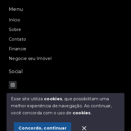
Menu
Início
Sobre
Contato
Financie
Negocie seu Imóvel
Social
Esse site utiliza
cookies
, que possibilitam uma
melhor experiência de navegação.
Ao continuar,
© Copyright 2026 - MKF IMOBILIÁRIA E
você concorda com o uso de
cookies
.
CONSTRUTORA - Todos os direitos reservados
Concordo, continuar
SITE PARA IMOBILIARIA